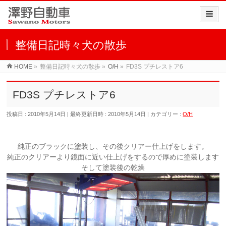
整備日記時々犬の散歩
HOME
»
整備日記時々犬の散歩
»
O/H
»
FD3S プチレストア6
FD3S プチレストア6
投稿日 : 2010年5月14日
最終更新日時 : 2010年5月14日
カテゴリー :
O/H
純正のブラックに塗装し、その後クリアー仕上げをします。
純正のクリアーより鏡面に近い仕上げをするので厚めに塗装します
そして塗装後の乾燥