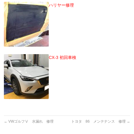
ハリヤー修理
CX-3 初回車検
←
VWゴルフⅤ 水漏れ 修理
トヨタ 86 メンテナンス 修理
→