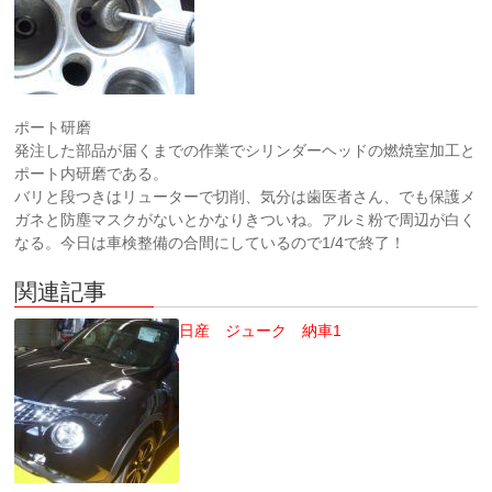
ポート研磨
発注した部品が届くまでの作業でシリンダーヘッドの燃焼室加工と
ポート内研磨である。
バリと段つきはリューターで切削、気分は歯医者さん、でも保護メ
ガネと防塵マスクがないとかなりきついね。アルミ粉で周辺が白く
なる。今日は車検整備の合間にしているので1/4で終了！
関連記事
日産 ジューク 納車1