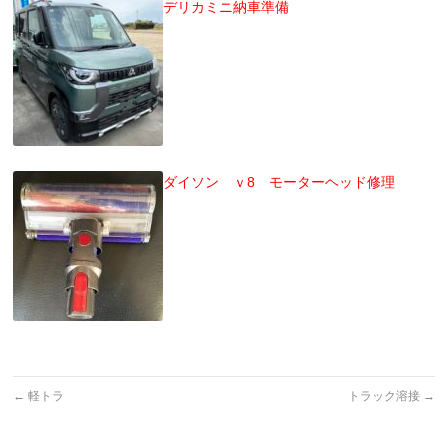
デリカミニ納車準備
ダイソン ｖ8 モーターヘッド修理
←
軽トラ
トラック溶接
→