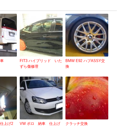
車
FIT3 ハイブリッド いた
BMW E92 ハブASSY交
ずら傷修理
換
仕上げ2
VW ポロ 納車 仕上げ
クラッチ交換