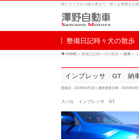
軽トラックから輸入車まで、様々な車種をお
整備日記時々犬の散歩
HOME
»
整備日記時々犬の散歩
»
納車
»
インプレッサ GT 納
投稿日 : 2015年4月3日
最終更新日時 : 2015年4月
スバル インプレッサ GT