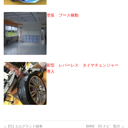
塗装 ブース稼動
新型 レバーレス タイヤチェンジャー
導入
←
E51 エルグランド納車
BMW X5 ナビ 取付
→