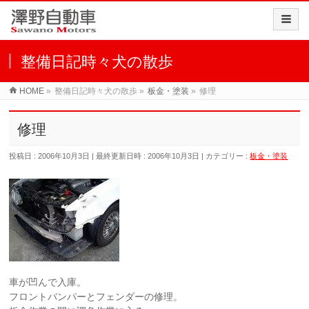
整備日記時々犬の散歩
HOME
»
整備日記時々犬の散歩
»
板金・塗装
»
修理
修理
投稿日 : 2006年10月3日
最終更新日時 : 2006年10月3日
カテゴリー :
板金・塗装
車が凹んで入庫。
フロントバンパーとフェンダーの修理。