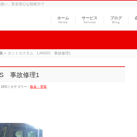
取扱い、安全安心な技術力で
ホーム
サービス
ブログ
Home
Servise
Blog
装
»
タントカスタム LA600S 事故修理1
0S 事故修理1
月18日
カテゴリー :
板金・塗装