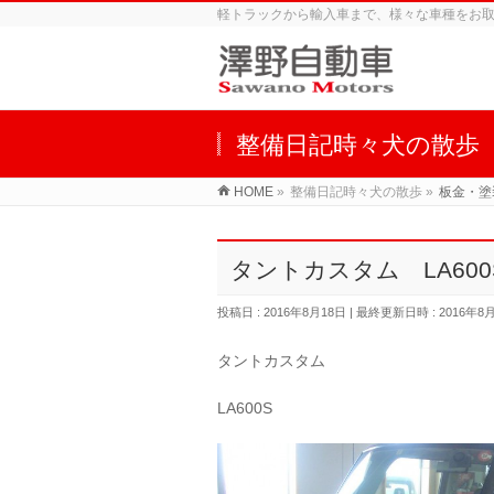
軽トラックから輸入車まで、様々な車種をお
整備日記時々犬の散歩
HOME
»
整備日記時々犬の散歩
»
板金・塗
タントカスタム LA60
投稿日 : 2016年8月18日
最終更新日時 : 2016年8
タントカスタム
LA600S