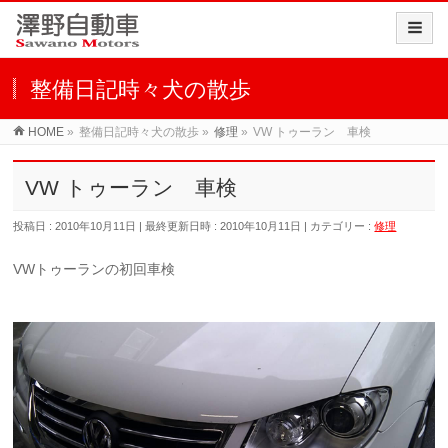
整備日記時々犬の散歩
HOME
»
整備日記時々犬の散歩
»
修理
»
VW トゥーラン 車検
VW トゥーラン 車検
投稿日 : 2010年10月11日
最終更新日時 : 2010年10月11日
カテゴリー :
修理
VWトゥーランの初回車検