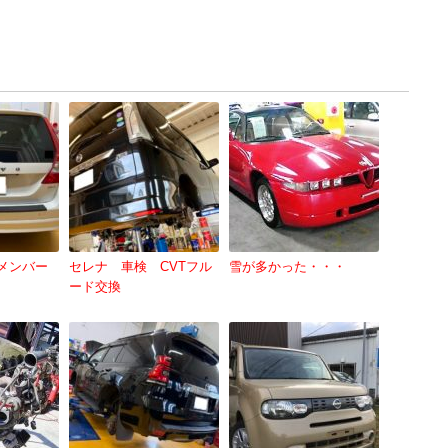
チメンバー
セレナ 車検 CVTフル
雪が多かった・・・
ード交換