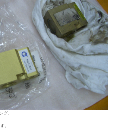
ング。
で
ます。