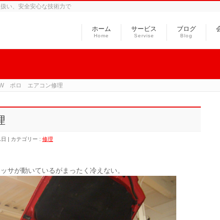
取扱い、安全安心な技術力で
ホーム
サービス
ブログ
Home
Servise
Blog
VW ポロ エアコン修理
理
1日
カテゴリー :
修理
レッサが動いているがまったく冷えない。