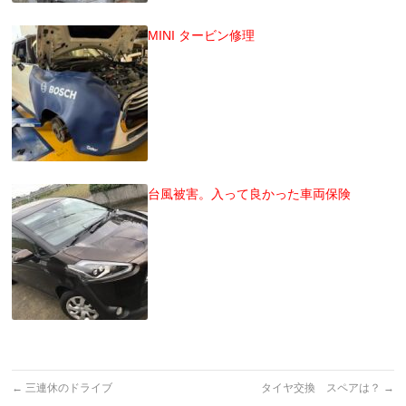
MINI タービン修理
台風被害。入って良かった車両保険
←
三連休のドライブ
タイヤ交換 スペアは？
→