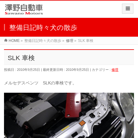
整備日記時々犬の散歩
HOME
»
整備日記時々犬の散歩
»
修理
»
SLK 車検
SLK 車検
投稿日 : 2010年9月25日
最終更新日時 : 2010年9月25日
カテゴリー :
修理
メルセデスベンツ SLKの車検です。