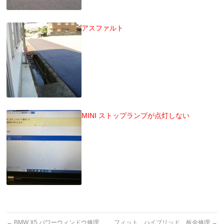
アスファルト
MINI ストップランプが点灯しない
←
BMW X5 パワーウィンドウ修理
フィット ハイブリッド 板金修理
→