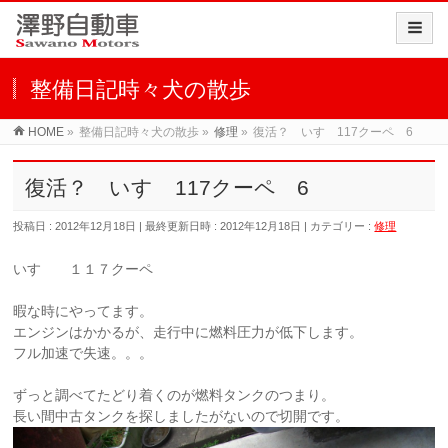
整備日記時々犬の散歩
HOME
»
整備日記時々犬の散歩
»
修理
»
復活？ いすゞ117クーペ 6
復活？ いすゞ117クーペ 6
投稿日 : 2012年12月18日
最終更新日時 : 2012年12月18日
カテゴリー :
修理
いすゞ １１７クーペ
暇な時にやってます。
エンジンはかかるが、走行中に燃料圧力が低下します。
フル加速で失速。。。
ずっと調べてたどり着くのが燃料タンクのつまり。
長い間中古タンクを探しましたがないので切開です。