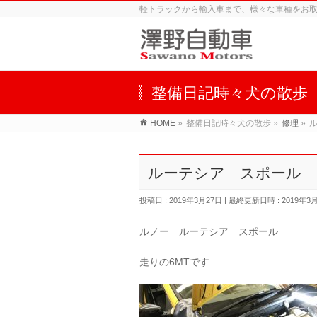
軽トラックから輸入車まで、様々な車種をお
整備日記時々犬の散歩
HOME
»
整備日記時々犬の散歩
»
修理
»
ルーテシア スポール 
投稿日 : 2019年3月27日
最終更新日時 : 2019年3
ルノー ルーテシア スポール
走りの6MTです