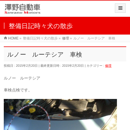
整備日記時々犬の散歩
HOME
»
整備日記時々犬の散歩
»
修理
»
ルノー ルーテシア 車検
ルノー ルーテシア 車検
投稿日 : 2015年2月20日
最終更新日時 : 2015年2月20日
カテゴリー :
修理
ルノー ルーテシア
車検点検です。