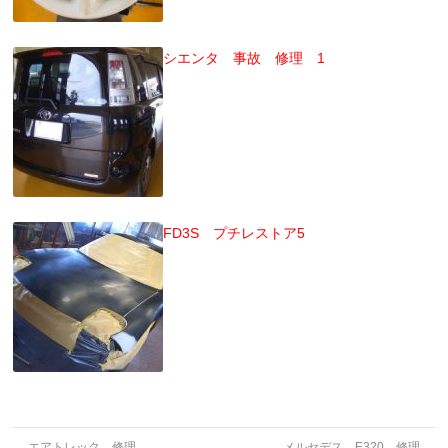
シエンタ 事故 修理 1
FD3S プチレストア5
←
エアトレック 修理
メルセデス E320 修理
→