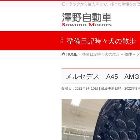
軽トラックから輸入車まで、様々な車種をお
整備日記時々犬の散歩
HOME
»
整備日記時々犬の散歩
»
修理
»
メ
メルセデス A45 AM
投稿日 : 2022年9月10日
最終更新日時 : 2022年9