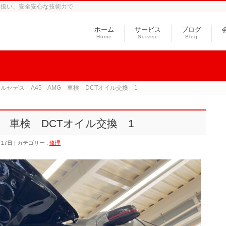
取扱い、安全安心な技術力で
ホーム
サービス
ブログ
Home
Servise
Blog
ルセデス A45 AMG 車検 DCTオイル交換 1
G 車検 DCTオイル交換 1
月17日
カテゴリー :
修理