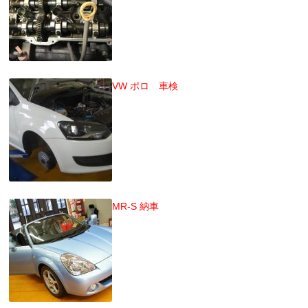
VW ポロ 車検
MR-S 納車