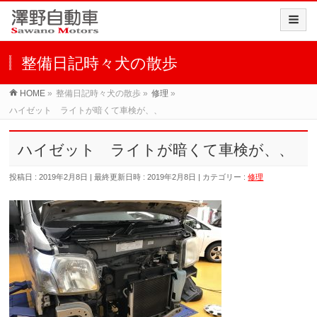
整備日記時々犬の散歩
HOME
»
整備日記時々犬の散歩
»
修理
»
ハイゼット ライトが暗くて車検が、、
ハイゼット ライトが暗くて車検が、、
投稿日 : 2019年2月8日
最終更新日時 : 2019年2月8日
カテゴリー :
修理