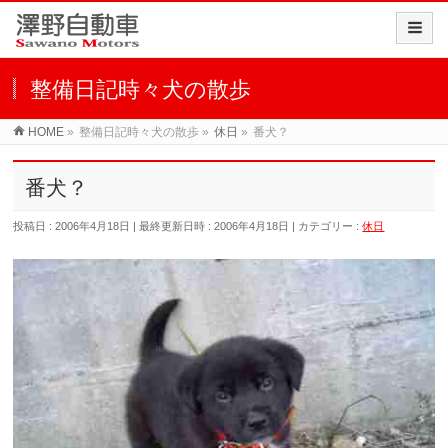
整備日記時々犬の散歩
HOME
»
整備日記時々犬の散歩
»
休日
»
番犬？
番犬？
投稿日 : 2006年4月18日
最終更新日時 : 2006年4月18日
カテゴリー :
休日