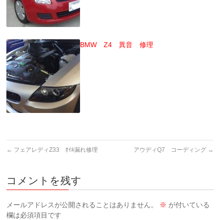
BMW Z4 異音 修理
←
フェアレディZ33 ｵｲﾙ漏れ修理
アウディQ7 コーディング
→
コメントを残す
メールアドレスが公開されることはありません。
※
が付いている
欄は必須項目です