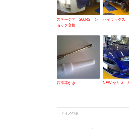
ステージア 260RS シ
ハイラックス 
ョック交換
西洋耳かき
NEW ヤリス 
←
アイヌの涙