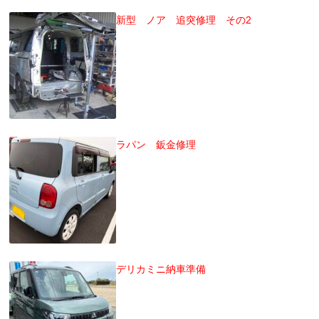
新型 ノア 追突修理 その2
ラパン 鈑金修理
デリカミニ納車準備