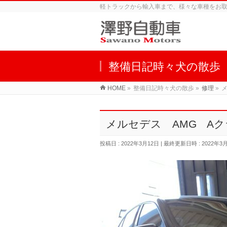
軽トラックから輸入車まで、様々な車種をお
整備日記時々犬の散歩
HOME
»
整備日記時々犬の散歩
»
修理
»
メルセデス AMG A
投稿日 : 2022年3月12日
最終更新日時 : 2022年3