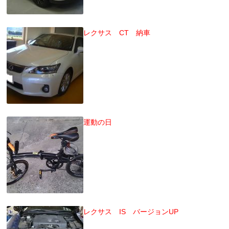
レクサス CT 納車
運動の日
レクサス IS バージョンUP