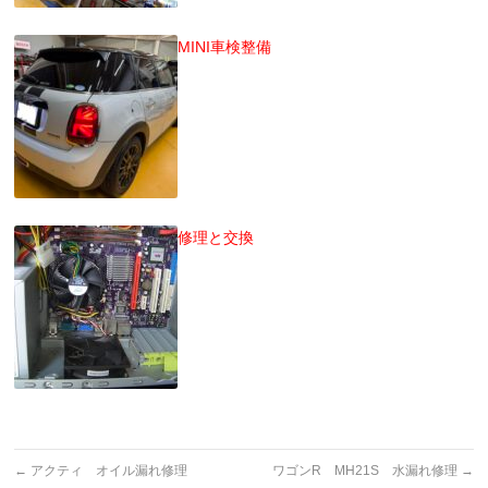
MINI車検整備
修理と交換
←
アクティ オイル漏れ修理
ワゴンR MH21S 水漏れ修理
→