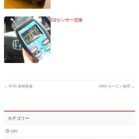
O2センサー交換
←
RVR 車検整備
MINI タービン修理
→
カテゴリー
O/H