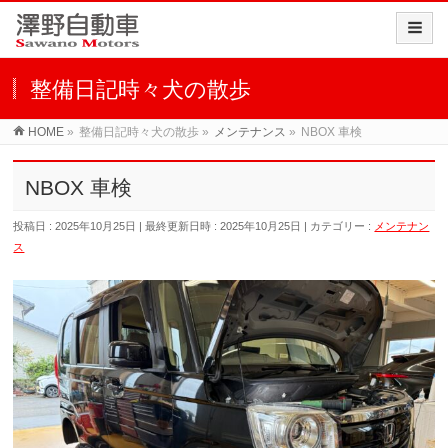
整備日記時々犬の散歩
HOME
»
整備日記時々犬の散歩
»
メンテナンス
»
NBOX 車検
NBOX 車検
投稿日 : 2025年10月25日
最終更新日時 : 2025年10月25日
カテゴリー :
メンテナン
ス